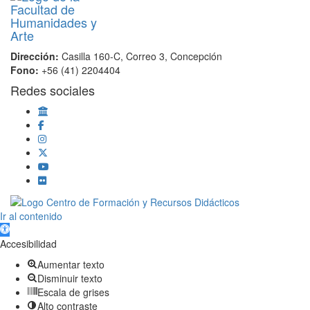
Dirección:
Casilla 160-C, Correo 3, Concepción
Fono:
+56 (41) 2204404
Redes sociales
Scroll
Ir al contenido
Up
Abrir barra de herramientas
Accesibilidad
Aumentar texto
Disminuir texto
Escala de grises
Alto contraste