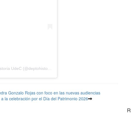
Una publicación compartida de Departamento de Historia UdeC (@deptohistoriaudec)
edra Gonzalo Rojas con foco en las nuevas audiencias
 la celebración por el Día del Patrimonio 2026
R