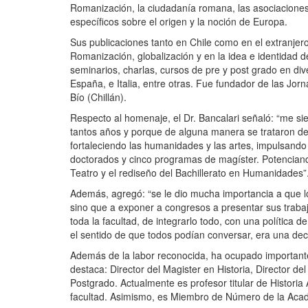
Romanización, la ciudadanía romana, las asociaciones 
específicos sobre el origen y la noción de Europa.
Sus publicaciones tanto en Chile como en el extranjer
Romanización, globalización y en la idea e identidad d
seminarios, charlas, cursos de pre y post grado en div
España, e Italia, entre otras. Fue fundador de las Jor
Bío (Chillán).
Respecto al homenaje, el Dr. Bancalari señaló: “me si
tantos años y porque de alguna manera se trataron de 
fortaleciendo las humanidades y las artes, impulsand
doctorados y cinco programas de magíster. Potenciando
Teatro y el rediseño del Bachillerato en Humanidades”
Además, agregó: “se le dio mucha importancia a que lo
sino que a exponer a congresos a presentar sus traba
toda la facultad, de integrarlo todo, con una política 
el sentido de que todos podían conversar, era una deca
Además de la labor reconocida, ha ocupado importante
destaca: Director del Magister en Historia, Director de
Postgrado. Actualmente es profesor titular de Histori
facultad. Asimismo, es Miembro de Número de la Acade