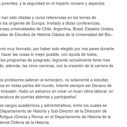
juveniles, y la seguridad en el imperio romano y aspectos
o han sido citadas y como referencias en los temas de
e los orígenes de Europa. Invitado a dictar conferencias,
ersas universidades de Chile, Argentina, Brasil, Estados Unidos,
nadas de Estudios de Historia Clásica de la Universidad del Bío–
ento muy honrado, por haber sido elegido por mis pares durante
hacer las cosas lo mejor posible, con ayuda de todos,
o los programas de posgrado, logrando actualmente tener tres
, además, las cinco carreras, con la creación de la carrera de
.
s profesores salieran al extranjero, no solamente a estudiar,
jos en todas partes del mundo. Intenté siempre ser Decano de
de inclusión. Hubo un esfuerzo en crear un buen clima laboral, en
natura de puertas abiertas y participativa”.
s cargos académicos y administrativos, entre los cuales se
l Departamento de Historia y Sub-Director de la Dirección de
a Antigua (Grecia y Roma) en el Departamento de Historia de la
mia Chilena de la Historia.