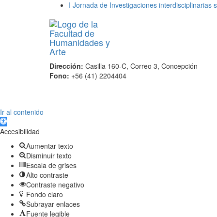
I Jornada de Investigaciones interdisciplinarias
Dirección:
Casilla 160-C, Correo 3, Concepción
Fono:
+56 (41) 2204404
Scroll
Ir al contenido
Up
Abrir barra de herramientas
Accesibilidad
Aumentar texto
Disminuir texto
Escala de grises
Alto contraste
Contraste negativo
Fondo claro
Subrayar enlaces
Fuente legible