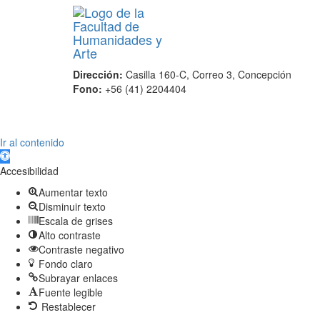
Dirección:
Casilla 160-C, Correo 3, Concepción
Fono:
+56 (41) 2204404
Scroll
Ir al contenido
Up
Abrir barra de herramientas
Accesibilidad
Aumentar texto
Disminuir texto
Escala de grises
Alto contraste
Contraste negativo
Fondo claro
Subrayar enlaces
Fuente legible
Restablecer