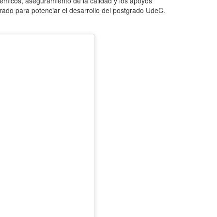
émicos, aseguramiento de la calidad y los apoyos
grado para potenciar el desarrollo del postgrado UdeC.