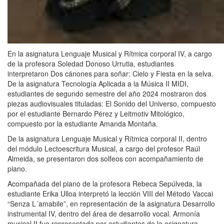
En la asignatura Lenguaje Musical y Rítmica corporal IV, a cargo
de la profesora Soledad Donoso Urrutia, estudiantes
interpretaron Dos cánones para soñar: Cielo y Fiesta en la selva.
De la asignatura Tecnología Aplicada a la Música II MIDI,
estudiantes de segundo semestre del año 2024 mostraron dos
piezas audiovisuales tituladas: El Sonido del Universo, compuesto
por el estudiante Bernardo Pérez y Leitmotiv Mitológico,
compuesto por la estudiante Amanda Montaña.
De la asignatura Lenguaje Musical y Rítmica corporal II, dentro
del módulo Lectoescritura Musical, a cargo del profesor Raúl
Almeida, se presentaron dos solfeos con acompañamiento de
piano.
Acompañada del piano de la profesora Rebeca Sepúlveda, la
estudiante Erika Ulloa interpretó la lección VIII del Método Vaccai
“Senza L´amabile”, en representación de la asignatura Desarrollo
instrumental IV, dentro del área de desarrollo vocal. Armonía
musical II fue representada por estudiantes de la asignatura,