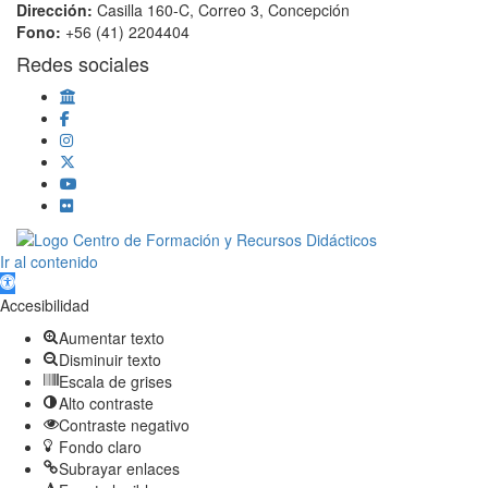
Dirección:
Casilla 160-C, Correo 3, Concepción
Fono:
+56 (41) 2204404
Redes sociales
Scroll
Ir al contenido
Up
Abrir barra de herramientas
Accesibilidad
Aumentar texto
Disminuir texto
Escala de grises
Alto contraste
Contraste negativo
Fondo claro
Subrayar enlaces