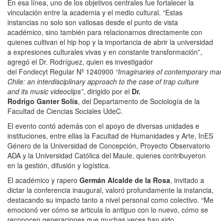
En esa línea, uno de los objetivos centrales fue fortalecer la
vinculación entre la academia y el medio cultural. “Estas
instancias no solo son valiosas desde el punto de vista
académico, sino también para relacionarnos directamente con
quienes cultivan el hip hop y la importancia de abrir la universidad
a expresiones culturales vivas y en constante transformación”,
agregó el Dr. Rodríguez, quien es investigador
del
Fondecyt Regular Nº 1240900
“Imaginaries of contemporary marg
Chile: an interdisciplinary approach to the case of trap culture
and its music videoclips”
, dirigido por el
Dr.
Rodrigo Ganter Solís
, del Departamento de Sociología de la
Facultad de Ciencias Sociales UdeC.
El evento contó además con el apoyo de diversas unidades e
instituciones, entre ellas la Facultad de Humanidades y Arte, InES
Género de la Universidad de Concepción,
Proyecto Observatorio
ADA
y la Universidad Católica del Maule, quienes contribuyeron
en la gestión, difusión y logística.
El académico y rapero
Germán Alcalde de la Rosa
, invitado a
dictar la conferencia inaugural, valoró profundamente la instancia,
destacando su impacto tanto a nivel personal como colectivo. “Me
emocionó ver cómo se articula lo antiguo con lo nuevo, cómo se
reconocen generaciones que muchas veces han sido