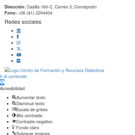
Dirección:
Casilla 160-C, Correo 3, Concepción
Fono:
+56 (41) 2204404
Redes sociales
Scroll
Ir al contenido
Up
Abrir barra de herramientas
Accesibilidad
Aumentar texto
Disminuir texto
Escala de grises
Alto contraste
Contraste negativo
Fondo claro
Subrayar enlaces