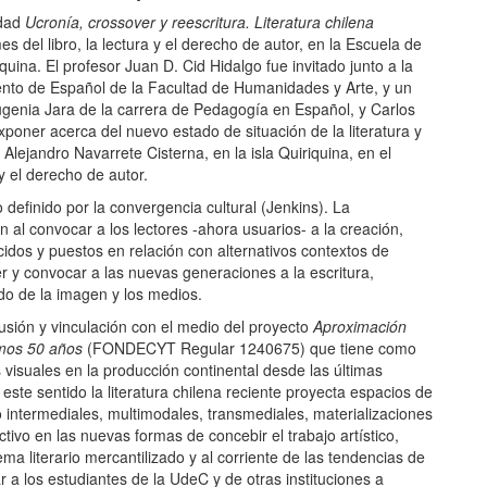
idad
Ucronía, crossover y reescritura. Literatura chilena
es del libro, la lectura y el derecho de autor, en la Escuela de
iquina.
El profesor Juan D. Cid Hidalgo fue invitado junto a la
nto de Español de la Facultad de Humanidades y Arte, y un
ugenia Jara de la carrera de Pedagogía en Español, y Carlos
poner acerca del nuevo estado de situación de la literatura y
 Alejandro Navarrete Cisterna, en la isla Quiriquina, en el
 y el derecho de autor.
 definido por la convergencia cultural (Jenkins). La
 al convocar a los lectores -ahora usuarios- a la creación,
idos y puestos en relación con alternativos contextos de
r y convocar a las nuevas generaciones a la escritura,
o de la imagen y los medios.
usión y vinculación con el medio del proyecto
Aproximación
timos 50 años
(FONDECYT Regular 1240675) que tiene como
es visuales en la producción continental desde las últimas
 este sentido la literatura chilena reciente proyecta espacios de
(o intermediales, multimodales, transmediales, materializaciones
tivo en las nuevas formas de concebir el trabajo artístico,
ma literario mercantilizado y al corriente de las tendencias de
 a los estudiantes de la UdeC y de otras instituciones a