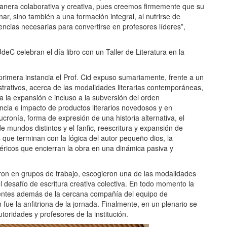
manera colaborativa y creativa, pues creemos firmemente que su
nar, sino también a una formación integral, al nutrirse de
encias necesarias para convertirse en profesores líderes”,
rimera instancia el Prof. Cid expuso sumariamente, frente a un
rativos, acerca de las modalidades literarias contemporáneas,
 a la expansión e incluso a la subversión del orden
uencia e impacto de productos literarios novedosos y en
ronía, forma de expresión de una historia alternativa, el
e mundos distintos y el fanfic, reescritura y expansión de
os que terminan con la lógica del autor pequeño dios, la
néricos que encierran la obra en una dinámica pasiva y
ron en grupos de trabajo, escogieron una de las modalidades
l desafío de escritura creativa colectiva. En todo momento la
uentes además de la cercana compañía del equipo de
ue la anfitriona de la jornada. Finalmente, en un plenario se
utoridades y profesores de la institución.