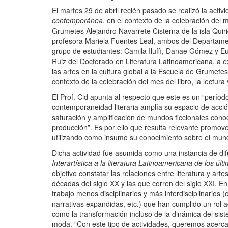
El martes 29 de abril recién pasado se realizó la activ
contemporánea
, en el contexto de la celebración del m
Grumetes Alejandro Navarrete Cisterna de la isla Quir
profesora Mariela Fuentes Leal, ambos del Departame
grupo de estudiantes: Camila Iluffi, Danae Gómez y E
Ruiz del Doctorado en Literatura Latinoamericana, a ex
las artes en la cultura global a la Escuela de Grumetes
contexto de la celebración del mes del libro, la lectura
El Prof. Cid apunta al respecto que este es un “período
contemporaneidad literaria amplía su espacio de acción
saturación y amplificación de mundos ficcionales conoc
producción”. Es por ello que resulta relevante promove
utilizando como insumo su conocimiento sobre el mund
Dicha actividad fue asumida como una instancia de dif
Interartística a la literatura Latinoamericana de los úl
objetivo constatar las relaciones entre literatura y art
décadas del siglo XX y las que corren del siglo XXI. En
trabajo menos disciplinarios y más interdisciplinarios 
narrativas expandidas, etc.) que han cumplido un rol ac
como la transformación incluso de la dinámica del siste
moda. “Con este tipo de actividades, queremos acercar