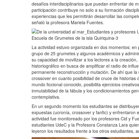
desafíos interdisciplinarios que puedan enfrentar de 
participación contribuye no solo a su formación discipli
experiencias que les permitirán desarrollar las compet
señaló la profesora Mariela Fuentes.
La actividad estuvo organizada en dos momentos: en p
grupo de 25 grumetes y algunos académicos y administ
su capacidad de movilizar a los lectores a la creación,
historiográfico en busca de amplificar el radio de infl
permanente reconstrucción y mutación. De ahí que la uc
crossover en cuanto posibilidad de cruce de historias d
mundo ficcional conocido, posibilita ejercicios creativ
inmutabilidad de la fábula y los condicionamientos ge
contemplativa.
En un segundo momento los estudiantes se distribuye
expuestas (ucronía, crossover y fanfic) y enfrentaron e
actividad fue monitoreado por los profesores Cid y F
estudiantes UdeC y la Profesora Constanza Lara quien f
leyeron los resultados frente a los otros estudiantes, a