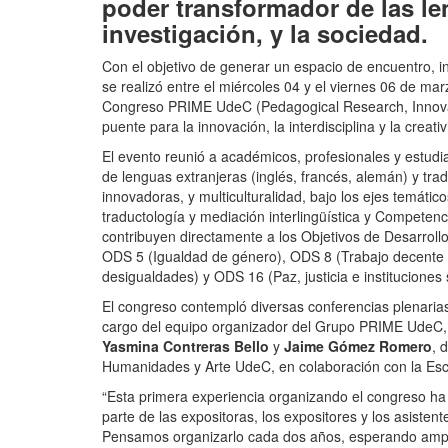
poder transformador de las le
investigación, y la sociedad.
Con el objetivo de generar un espacio de encuentro, i
se realizó entre el miércoles 04 y el viernes 06 de ma
Congreso PRIME UdeC (Pedagogical Research, Innovat
puente para la innovación, la interdisciplina y la creati
El evento reunió a académicos, profesionales y estudi
de lenguas extranjeras (inglés, francés, alemán) y tr
innovadoras, y multiculturalidad, bajo los ejes temáti
traductología y mediación interlingüística y Competencia
contribuyen directamente a los Objetivos de Desarrol
ODS 5 (Igualdad de género), ODS 8 (Trabajo decente
desigualdades) y ODS 16 (Paz, justicia e instituciones 
El congreso contempló diversas conferencias plenarias
cargo del equipo organizador del Grupo PRIME UdeC,
Yasmina Contreras Bello
y
Jaime Gómez Romero
, 
Humanidades y Arte UdeC, en colaboración con la Esc
“Esta primera experiencia organizando el congreso ha
parte de las expositoras, los expositores y los asistent
Pensamos organizarlo cada dos años, esperando ampliar