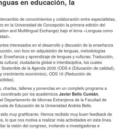
nguas en educación, la
ntercambio de conocimientos y colaboración entre especialistas,
rzo en la Universidad de Concepción la primera edición del
ion and Multilingual Exchange) bajo el lema «Lenguas como
vidad».
antes interesados en el desarrollo y discusión de la enseñanza
aducción, con foco en adquisición de lenguas, metodologías
cos: Enseñanza y aprendizaje de lenguas y culturas; Traducción,
 cultural, ciudadanía global e interdisciplina, los cuales
lo Sostenible de la Agenda 2030 (ODS 4 (Educación de calidad),
 y crecimiento económico), ODS 10 (Reducción de
sólidas).
, charlas, talleres y ponencias en un completo programa a
 coordinado por los académicos
Javier Bello Cumián
,
del Departamento de Idiomas Extranjeros de la Facultad de
uela de Educación de la Universidad Andrés Bello.
 sido muy gratificante. Hemos recibido muy buen feedback de
es, lo que nos motiva a realizar más actividades en esta línea.
 la visión del congreso, invitando a investigadoras e