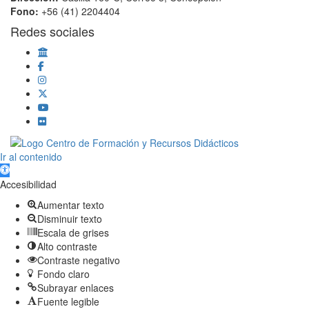
Fono:
+56 (41) 2204404
Redes sociales
Scroll
Ir al contenido
Up
Abrir barra de herramientas
Accesibilidad
Aumentar texto
Disminuir texto
Escala de grises
Alto contraste
Contraste negativo
Fondo claro
Subrayar enlaces
Fuente legible