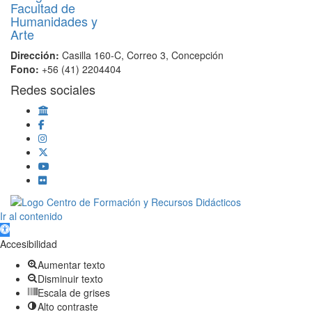
Dirección:
Casilla 160-C, Correo 3, Concepción
Fono:
+56 (41) 2204404
Redes sociales
Scroll
Ir al contenido
Up
Abrir barra de herramientas
Accesibilidad
Aumentar texto
Disminuir texto
Escala de grises
Alto contraste