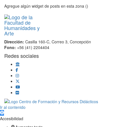
Agregue algún widget de posts en esta zona ()
Dirección:
Casilla 160-C, Correo 3, Concepción
Fono:
+56 (41) 2204404
Redes sociales
Scroll
Ir al contenido
Up
Abrir barra de herramientas
Accesibilidad
Aumentar texto