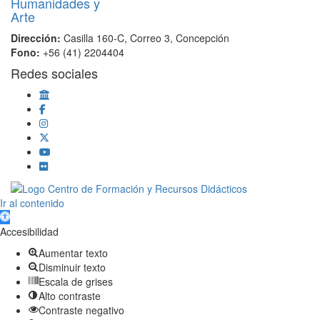
Dirección:
Casilla 160-C, Correo 3, Concepción
Fono:
+56 (41) 2204404
Redes sociales
Scroll
Ir al contenido
Up
Abrir barra de herramientas
Accesibilidad
Aumentar texto
Disminuir texto
Escala de grises
Alto contraste
Contraste negativo