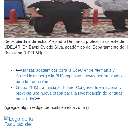
De izquierda a derecha: Alejandro Demarco, profesor asistente del D
UDELAR, Dr. David Oviedo Silva, académico del Departamento de Hi
Bresciano (UDELAR)
Alianzas académicas para la UdeC entre Alemania y
Chile: Heidelberg y la PUC impulsan nuevas oportunidades
para la traducción
Grupo PRIME anuncia su Primer Congreso Internacional y
proyecta una nueva etapa para la investigación de lenguas
en la UdeC
Agregue algún widget de posts en esta zona ()