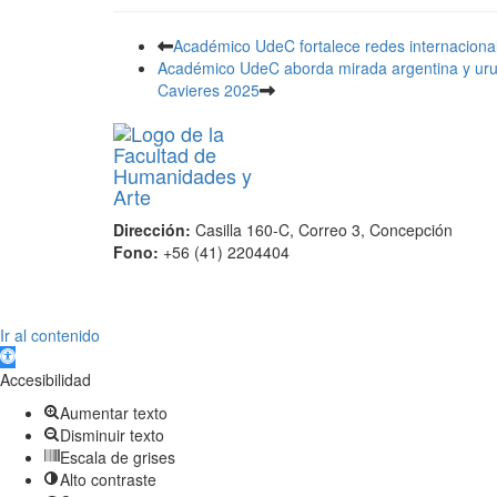
Académico UdeC fortalece redes internaciona
Académico UdeC aborda mirada argentina y urug
Cavieres 2025
Dirección:
Casilla 160-C, Correo 3, Concepción
Fono:
+56 (41) 2204404
Scroll
Ir al contenido
Up
Abrir barra de herramientas
Accesibilidad
Aumentar texto
Disminuir texto
Escala de grises
Alto contraste